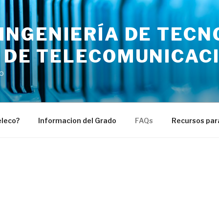
INGENIERÍA DE TECN
S DE TELECOMUNICAC
o
eleco?
Informacion del Grado
FAQs
Recursos par